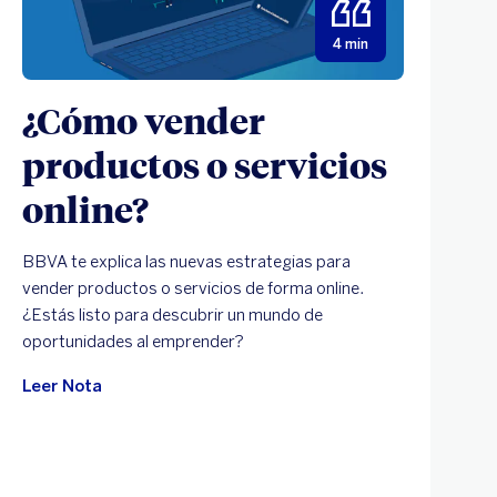
4 min
¿Cómo vender
productos o servicios
online?
BBVA te explica las nuevas estrategias para
E
vender productos o servicios de forma online.
u
¿Estás listo para descubrir un mundo de
p
oportunidades al emprender?
e
Leer Nota
L