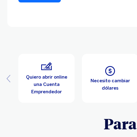
Conoce más aquí
Conoce más aquí
Conoce más aquí
Quiero abrir online
Necesito cambiar
una Cuenta
dólares
Emprendedor
Para