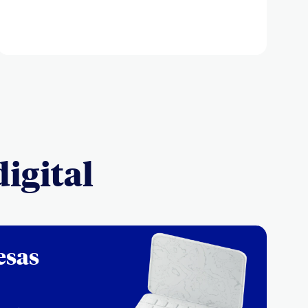
digital
esas