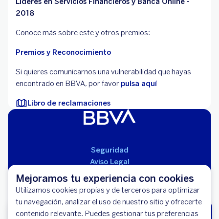
Líderes en Servicios Financieros y Banca Online -
2018
Conoce más sobre este y otros premios:
Premios y Reconocimiento
Si quieres comunicarnos una vulnerabilidad que hayas
encontrado en BBVA, por favor
pulsa aquí
Libro de reclamaciones
Seguridad
Aviso Legal
Cláusulas Generales de Contratación
Mejoramos tu experiencia con cookies
Mapa del Sitio
Utilizamos cookies propias y de terceros para optimizar
Libro de Reclamaciones
tu navegación, analizar el uso de nuestro sitio y ofrecerte
Llámanos (01) 595-0000
contenido relevante. Puedes gestionar tus preferencias
¿Aún no eres cliente BBVA?